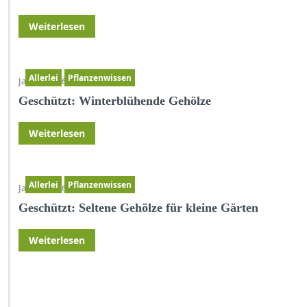
Weiterlesen
Allerlei
Pflanzenwissen
Jan. 17,2026
Geschützt: Winterblühende Gehölze
Weiterlesen
Allerlei
Pflanzenwissen
Jan. 17,2026
Geschützt: Seltene Gehölze für kleine Gärten
Weiterlesen