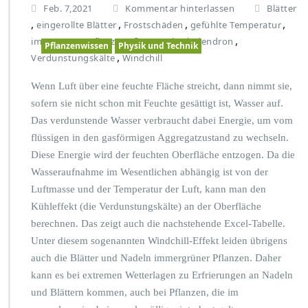
Feb. 7,2021
Kommentar hinterlassen
Blätter
,
,
,
,
eingerollte Blätter
Frostschäden
gefühlte Temperatur
,
,
,
immergrüne Pflanze
Pflanze
Rhododendron
Pflanzenwissen
Physik und Technik
,
Verdunstungskälte
Windchill
Wenn Luft über eine feuchte Fläche streicht, dann nimmt sie,
sofern sie nicht schon mit Feuchte gesättigt ist, Wasser auf.
Das verdunstende Wasser verbraucht dabei Energie, um vom
flüssigen in den gasförmigen Aggregatzustand zu wechseln.
Diese Energie wird der feuchten Oberfläche entzogen. Da die
Wasseraufnahme im Wesentlichen abhängig ist von der
Luftmasse und der Temperatur der Luft, kann man den
Kühleffekt (die Verdunstungskälte) an der Oberfläche
berechnen. Das zeigt auch die nachstehende Excel-Tabelle.
Unter diesem sogenannten Windchill-Effekt leiden übrigens
auch die Blätter und Nadeln immergrüner Pflanzen. Daher
kann es bei extremen Wetterlagen zu Erfrierungen an Nadeln
und Blättern kommen, auch bei Pflanzen, die im