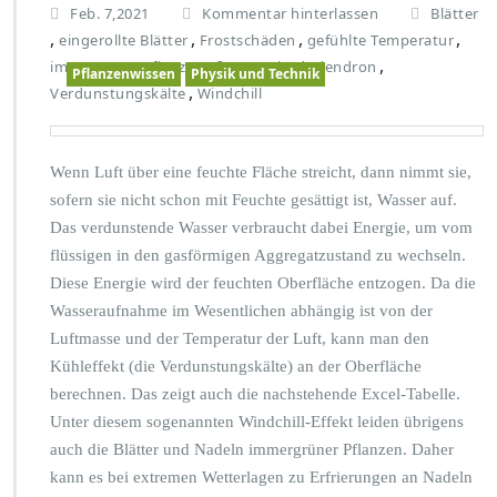
Feb. 7,2021
Kommentar hinterlassen
Blätter
,
,
,
,
eingerollte Blätter
Frostschäden
gefühlte Temperatur
,
,
,
immergrüne Pflanze
Pflanze
Rhododendron
Pflanzenwissen
Physik und Technik
,
Verdunstungskälte
Windchill
Wenn Luft über eine feuchte Fläche streicht, dann nimmt sie,
sofern sie nicht schon mit Feuchte gesättigt ist, Wasser auf.
Das verdunstende Wasser verbraucht dabei Energie, um vom
flüssigen in den gasförmigen Aggregatzustand zu wechseln.
Diese Energie wird der feuchten Oberfläche entzogen. Da die
Wasseraufnahme im Wesentlichen abhängig ist von der
Luftmasse und der Temperatur der Luft, kann man den
Kühleffekt (die Verdunstungskälte) an der Oberfläche
berechnen. Das zeigt auch die nachstehende Excel-Tabelle.
Unter diesem sogenannten Windchill-Effekt leiden übrigens
auch die Blätter und Nadeln immergrüner Pflanzen. Daher
kann es bei extremen Wetterlagen zu Erfrierungen an Nadeln