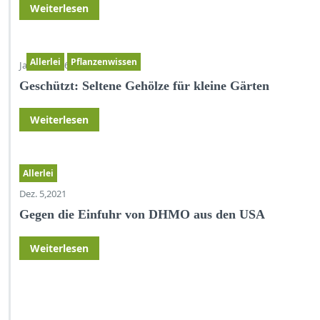
Weiterlesen
Allerlei
Pflanzenwissen
Jan. 17,2026
Geschützt: Seltene Gehölze für kleine Gärten
Weiterlesen
Allerlei
Dez. 5,2021
Gegen die Einfuhr von DHMO aus den USA
Weiterlesen