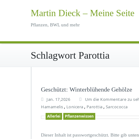
Zum
Inhalt
Martin Dieck – Meine Seite
springen
Pflanzen, BWL und mehr
Schlagwort Parottia
Geschützt: Winterblühende Gehölze
Jan. 17,2026
Um die Kommentare zu seh
,
,
,
Hamamelis
Lonicera
Parottia
Sarcococca
Allerlei
Pflanzenwissen
Dieser Inhalt ist passwortgeschützt. Bitte gib unt