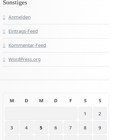
Sonstiges
Anmelden
Eintrags-Feed
Kommentar-Feed
WordPress.org
M
D
M
D
F
S
S
1
2
3
4
5
6
7
8
9